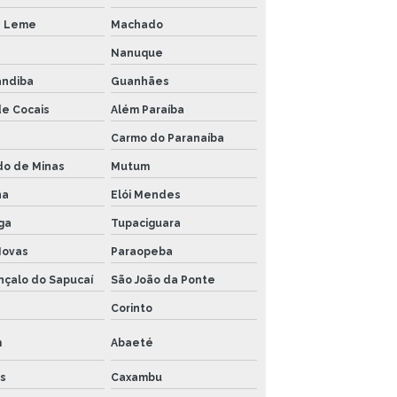
s Leme
Machado
Nanuque
andiba
Guanhães
de Cocais
Além Paraíba
Carmo do Paranaíba
do de Minas
Mutum
na
Elói Mendes
ga
Tupaciguara
Novas
Paraopeba
nçalo do Sapucaí
São João da Ponte
Corinto
m
Abaeté
s
Caxambu