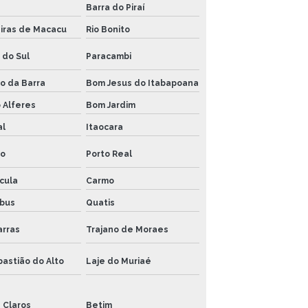
Barra do Piraí
VENTILADOR INDUSTRIAL PARA
GALPÃO
iras de Macacu
Rio Bonito
VENTILADOR MÓVEL INDUSTRIAL
 do Sul
Paracambi
VENTILADOR PARA OFICINAS
o da Barra
Bom Jesus do Itabapoana
VENTILADOR DE PAREDE
 Alferes
Bom Jardim
INDUSTRIAL
al
Itaocara
VENTILADOR RURAL
ro
Porto Real
VENTILADOR PARA SUÍNOS
cula
Carmo
VENTILADOR DE TETO
bus
Quatis
INDUSTRIAL
arras
Trajano de Moraes
VENTILADOR PARA VACAS
astião do Alto
Laje do Muriaé
 Claros
Betim