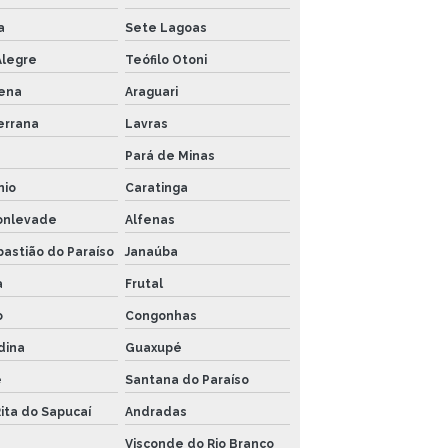
a
Sete Lagoas
Alegre
Teófilo Otoni
ena
Araguari
errana
Lavras
Pará de Minas
nio
Caratinga
onlevade
Alfenas
astião do Paraíso
Janaúba
a
Frutal
o
Congonhas
dina
Guaxupé
é
Santana do Paraíso
ita do Sapucaí
Andradas
a
Visconde do Rio Branco