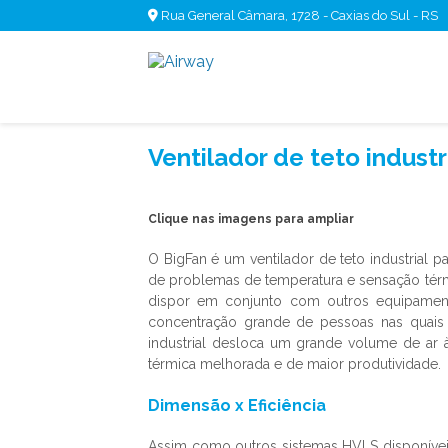
Rua General Câmara, 1728 - Caxias do Sul - RS
Ventilador de teto industr
Clique nas imagens para ampliar
O BigFan é um
ventilador de teto industrial
pa
de problemas de temperatura e sensação térmi
dispor em conjunto com outros equipament
concentração grande de pessoas nas quais
industrial
desloca um grande volume de ar à 
térmica melhorada e de maior produtividade.
Dimensão x Eficiência
Assim como outros sistemas HVLS disponívei