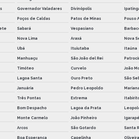
s
Governador Valadares
Divinópolis
Ipating
Poços de Caldas
Patos de Minas
Pouso 
ete
Sabará
Vespasiano
Barbac
Nova Lima
Araxá
Nova S
Ubá
Ituiutaba
Itaúna
Manhuaçu
São João del Rei
Patrocí
Timóteo
Curvelo
João M
Lagoa Santa
Ouro Preto
São Seb
Januária
Pedro Leopoldo
Marian
Três Pontas
Extrema
Itabirit
Bom Despacho
Lagoa da Prata
Leopol
Monte Carmelo
João Pinheiro
Igarap
Arcos
São Gotardo
Santa R
Boa Esperança
Capelinha
Oliveir