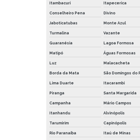
Itambacuri
Itapecerica
Conselheiro Pena
Divino
Jaboticatubas
Monte Azul
Turmalina
Vazante
Guaranésia
Lagoa Formosa
Matipó
Águas Formosas
Luz
Malacacheta
Borda da Mata
São Domingos do 
Lima Duarte
Itacarambi
Piranga
Santa Margarida
Campanha
Mário Campos
Itanhandu
Alvinópolis
Tarumirim
Capinópolis
Rio Paranaíba
Itaú de Minas