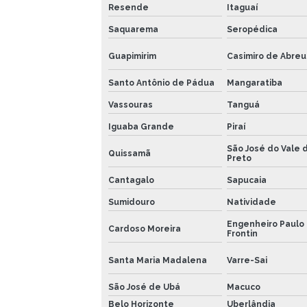
Resende
Itaguaí
Saquarema
Seropédica
Guapimirim
Casimiro de Abreu
Santo Antônio de Pádua
Mangaratiba
Vassouras
Tanguá
Iguaba Grande
Piraí
São José do Vale d
Quissamã
Preto
Cantagalo
Sapucaia
Sumidouro
Natividade
Engenheiro Paulo
Cardoso Moreira
Frontin
Santa Maria Madalena
Varre-Sai
São José de Ubá
Macuco
Belo Horizonte
Uberlândia