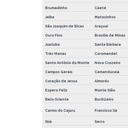
Brumadinho
Caeté
Jaíba
Matozinhos
São Joaquim de Bicas
Araçuaí
Ouro Fino
Brasília de Minas
Juatuba
Santa Bárbara
Três Marias
Coromandel
Santo Antônio do Monte
Novo Cruzeiro
Campos Gerais
Camanducaia
Coração de Jesus
Aimorés
Espera Feliz
Monte Sião
Belo Oriente
Buritizeiro
Carmo do Cajuru
Francisco Sá
Ibiá
Serro