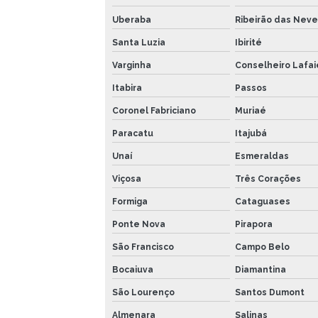
Uberaba
Ribeirão das Neve
Santa Luzia
Ibirité
Varginha
Conselheiro Lafai
Itabira
Passos
Coronel Fabriciano
Muriaé
Paracatu
Itajubá
Unaí
Esmeraldas
Viçosa
Três Corações
Formiga
Cataguases
Ponte Nova
Pirapora
São Francisco
Campo Belo
Bocaiuva
Diamantina
São Lourenço
Santos Dumont
Almenara
Salinas