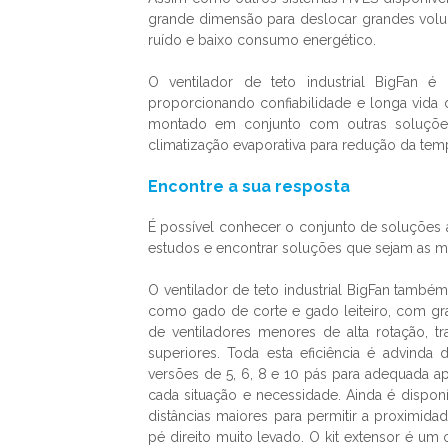
grande dimensão para deslocar grandes volume
ruído e baixo consumo energético.
O
ventilador de teto industrial
BigFan é c
proporcionando confiabilidade e longa vida
montado em conjunto com outras soluções
climatização evaporativa para redução da tem
Encontre a sua resposta
É possível conhecer o conjunto de soluções 
estudos e encontrar soluções que sejam as m
O
ventilador de teto industrial
BigFan também é
como gado de corte e gado leiteiro, com gr
de ventiladores menores de alta rotação, 
superiores. Toda esta eficiência é advind
versões de 5, 6, 8 e 10 pás para adequada ap
cada situação e necessidade. Ainda é dispon
distâncias maiores para permitir a proximi
pé direito muito levado. O kit extensor é u