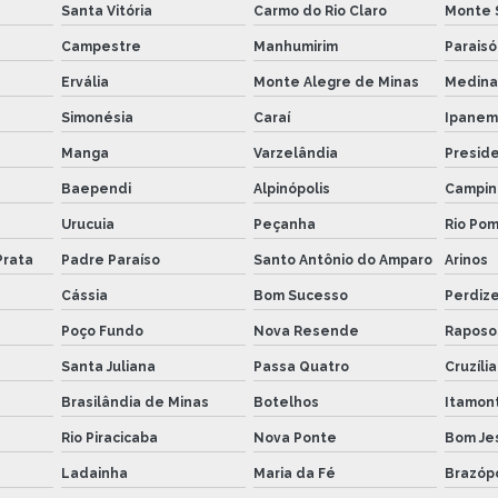
Santa Vitória
Carmo do Rio Claro
Monte 
Campestre
Manhumirim
Paraisó
Ervália
Monte Alegre de Minas
Medina
Simonésia
Caraí
Ipanem
Manga
Varzelândia
Presid
Baependi
Alpinópolis
Campin
Urucuia
Peçanha
Rio Po
Prata
Padre Paraíso
Santo Antônio do Amparo
Arinos
Cássia
Bom Sucesso
Perdiz
Poço Fundo
Nova Resende
Raposo
Santa Juliana
Passa Quatro
Cruzília
Brasilândia de Minas
Botelhos
Itamon
Rio Piracicaba
Nova Ponte
Bom Je
Ladainha
Maria da Fé
Brazópo