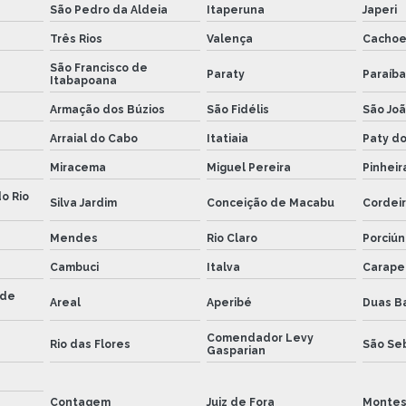
São Pedro da Aldeia
Itaperuna
Japeri
Três Rios
Valença
Cachoe
São Francisco de
Paraty
Paraíba
Itabapoana
Armação dos Búzios
São Fidélis
São Joã
Arraial do Cabo
Itatiaia
Paty do
Miracema
Miguel Pereira
Pinheir
o Rio
Silva Jardim
Conceição de Macabu
Cordei
Mendes
Rio Claro
Porciún
Cambuci
Italva
Carape
 de
Areal
Aperibé
Duas B
Comendador Levy
Rio das Flores
São Seb
Gasparian
Contagem
Juiz de Fora
Montes