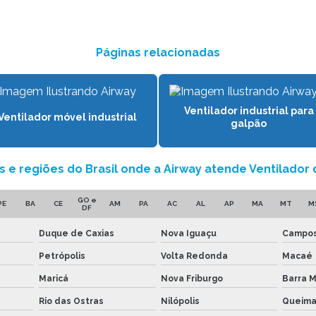
Páginas relacionadas
Ventilador industrial para
Ventilador móvel industrial
galpão
s e regiões do Brasil onde a Airway atende Ventilador d
GO e
PE
BA
CE
AM
PA
AC
AL
AP
MA
MT
M
DF
Duque de Caxias
Nova Iguaçu
Campos
Petrópolis
Volta Redonda
Macaé
Maricá
Nova Friburgo
Barra 
Rio das Ostras
Nilópolis
Queim