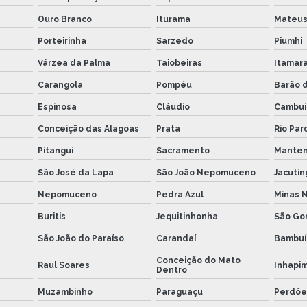
Ouro Branco
Iturama
Mateu
Porteirinha
Sarzedo
Piumhi
Várzea da Palma
Taiobeiras
Itamar
Carangola
Pompéu
Barão 
Espinosa
Cláudio
Cambuí
Conceição das Alagoas
Prata
Rio Par
Pitangui
Sacramento
Mante
São José da Lapa
São João Nepomuceno
Jacutin
Nepomuceno
Pedra Azul
Minas 
Buritis
Jequitinhonha
São Go
São João do Paraíso
Carandaí
Bambuí
Conceição do Mato
Raul Soares
Inhapi
Dentro
Muzambinho
Paraguaçu
Perdõe