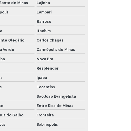
Santo de Minas
Lajinha
polis
Lambari
Barroso
a
Itaobim
ente Olegário
Carlos Chagas
a Verde
Carmópolis de Minas
mba
Nova Era
Resplendor
es
Ipaba
s
Tocantins
São João Evangelista
te
Entre Rios de Minas
sus do Galho
Fronteira
lis
Sabinópolis