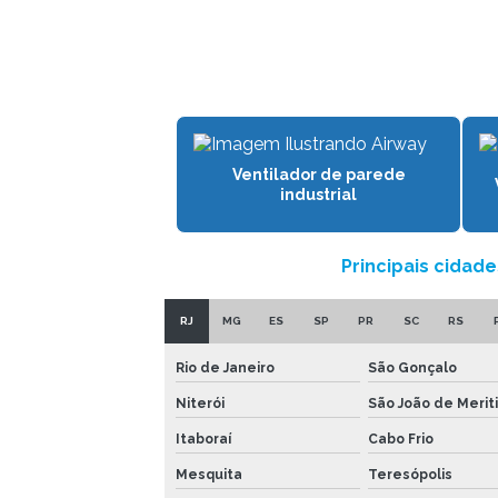
Ventilador de parede
industrial
Principais cidade
RJ
MG
ES
SP
PR
SC
RS
Rio de Janeiro
São Gonçalo
Niterói
São João de Meriti
Itaboraí
Cabo Frio
Mesquita
Teresópolis