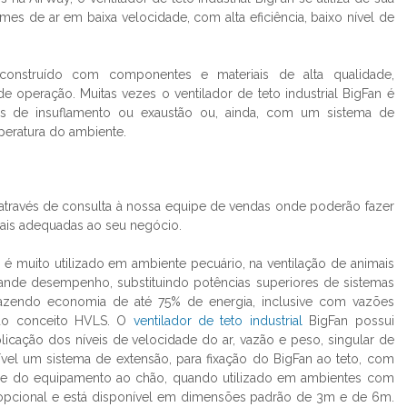
s de ar em baixa velocidade, com alta eficiência, baixo nível de
onstruído com componentes e materiais de alta qualidade,
 de operação. Muitas vezes o
ventilador de teto industrial
BigFan é
 de insuflamento ou exaustão ou, ainda, com um sistema de
peratura do ambiente.
através de consulta à nossa equipe de vendas onde poderão fazer
ais adequadas ao seu negócio.
 muito utilizado em ambiente pecuário, na ventilação de animais
ande desempenho, substituindo potências superiores de sistemas
trazendo economia de até 75% de energia, inclusive com vazões
a do conceito HVLS. O
ventilador de teto industrial
BigFan possui
licação dos níveis de velocidade do ar, vazão e peso, singular de
ível um sistema de extensão, para fixação do BigFan ao teto, com
dade do equipamento ao chão, quando utilizado em ambientes com
m opcional e está disponível em dimensões padrão de 3m e de 6m.