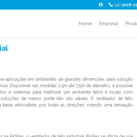
(54)
3028-2
Home
Empresa
Prod
ial
ra aplicações em ambientes de grandes dimensões, para solução
ca. Disponível nas medidas 2,5m até 7,5m de diâmetro, é possível
os e sistemas para melhorar um ambiente fabril e locais com
 soluções de menor porte não são viáveis. O
ventilador de teto
baixa velocidade, por todas as direções, criando uma sensação
s na AirWay, o
ventilador de teto industrial
BigFan se utiliza de sua