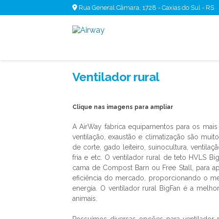
Rua General Câmara, 1728 - Caxias do Sul - RS
Ventilador rural
Clique nas imagens para ampliar
A AirWay fabrica equipamentos para os mais 
ventilação, exaustão e climatização são mu
de corte, gado leiteiro, suinocultura, venti
fria e etc. O
ventilador rural
de teto HVLS BigF
cama de Compost Barn ou Free Stall, para ap
eficiência do mercado, proporcionando o m
energia. O
ventilador rural
BigFan é a melhor
animais.