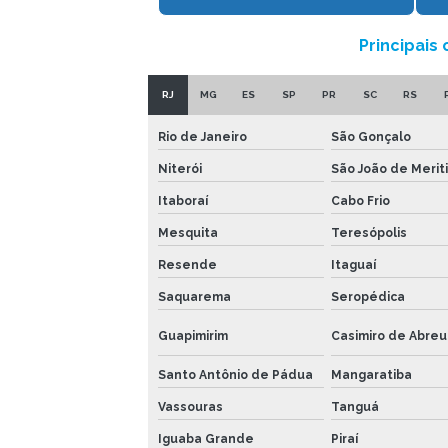
Principais
RJ
MG
ES
SP
PR
SC
RS
Rio de Janeiro
São Gonçalo
Niterói
São João de Meriti
Itaboraí
Cabo Frio
Mesquita
Teresópolis
Resende
Itaguaí
Saquarema
Seropédica
Guapimirim
Casimiro de Abreu
Santo Antônio de Pádua
Mangaratiba
Vassouras
Tanguá
Iguaba Grande
Piraí