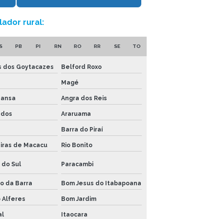
VENTILADOR INDUSTRIAL PARA
GALPÃO
ador rural:
VENTILADOR MÓVEL INDUSTRIAL
S
PB
PI
RN
RO
RR
SE
TO
VENTILADOR PARA OFICINAS
 dos Goytacazes
Belford Roxo
VENTILADOR DE PAREDE
INDUSTRIAL
Magé
Mansa
Angra dos Reis
VENTILADOR RURAL
ados
Araruama
VENTILADOR PARA SUÍNOS
Barra do Piraí
VENTILADOR DE TETO INDUSTRIAL
iras de Macacu
Rio Bonito
VENTILADOR PARA VACAS
 do Sul
Paracambi
o da Barra
Bom Jesus do Itabapoana
 Alferes
Bom Jardim
al
Itaocara