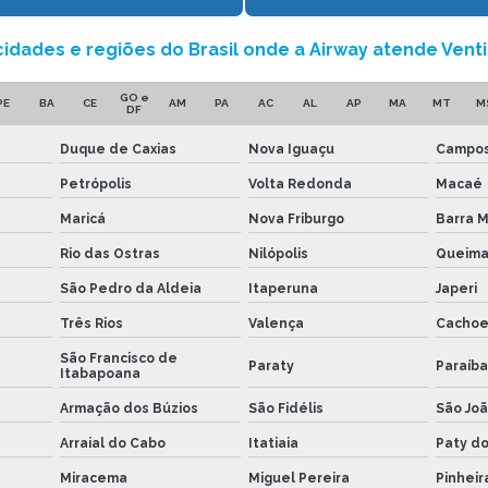
 cidades e regiões do Brasil onde a Airway atende Ventil
GO e
PE
BA
CE
AM
PA
AC
AL
AP
MA
MT
M
DF
Duque de Caxias
Nova Iguaçu
Campos
Petrópolis
Volta Redonda
Macaé
Maricá
Nova Friburgo
Barra 
Rio das Ostras
Nilópolis
Queim
São Pedro da Aldeia
Itaperuna
Japeri
Três Rios
Valença
Cachoe
São Francisco de
Paraty
Paraíba
Itabapoana
Armação dos Búzios
São Fidélis
São Joã
Arraial do Cabo
Itatiaia
Paty do
Miracema
Miguel Pereira
Pinheir