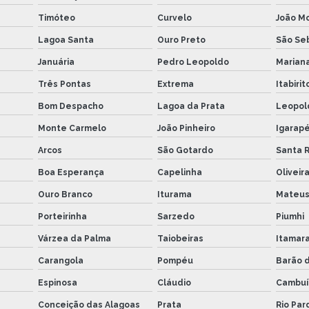
Timóteo
Curvelo
João M
Lagoa Santa
Ouro Preto
São Seb
Januária
Pedro Leopoldo
Marian
Três Pontas
Extrema
Itabirit
Bom Despacho
Lagoa da Prata
Leopol
Monte Carmelo
João Pinheiro
Igarap
Arcos
São Gotardo
Santa R
Boa Esperança
Capelinha
Oliveir
Ouro Branco
Iturama
Mateu
Porteirinha
Sarzedo
Piumhi
Várzea da Palma
Taiobeiras
Itamar
Carangola
Pompéu
Barão 
Espinosa
Cláudio
Cambuí
Conceição das Alagoas
Prata
Rio Par