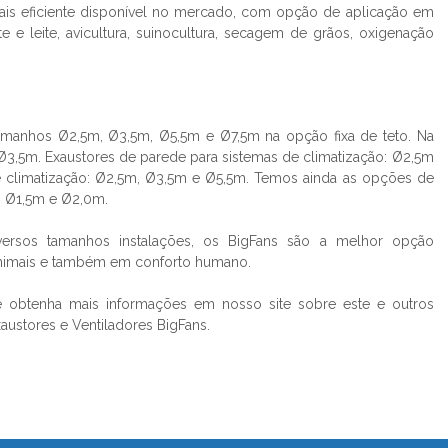
is eficiente disponível no mercado, com opção de aplicação em
 e leite, avicultura, suinocultura, secagem de grãos, oxigenação
tamanhos Ø2,5m, Ø3,5m, Ø5,5m e Ø7,5m na opção fixa de teto. Na
,5m. Exaustores de parede para sistemas de climatização: Ø2,5m
de climatização: Ø2,5m, Ø3,5m e Ø5,5m. Temos ainda as opções de
e: Ø1,5m e Ø2,0m.
ersos tamanhos instalações, os BigFans são a melhor opção
animais e também em conforto humano.
 obtenha mais informações em nosso site sobre este e outros
austores e Ventiladores BigFans.