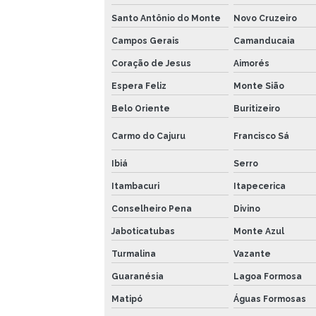
Santo Antônio do Monte
Novo Cruzeiro
Campos Gerais
Camanducaia
Coração de Jesus
Aimorés
Espera Feliz
Monte Sião
Belo Oriente
Buritizeiro
Carmo do Cajuru
Francisco Sá
Ibiá
Serro
Itambacuri
Itapecerica
Conselheiro Pena
Divino
Jaboticatubas
Monte Azul
Turmalina
Vazante
Guaranésia
Lagoa Formosa
Matipó
Águas Formosas