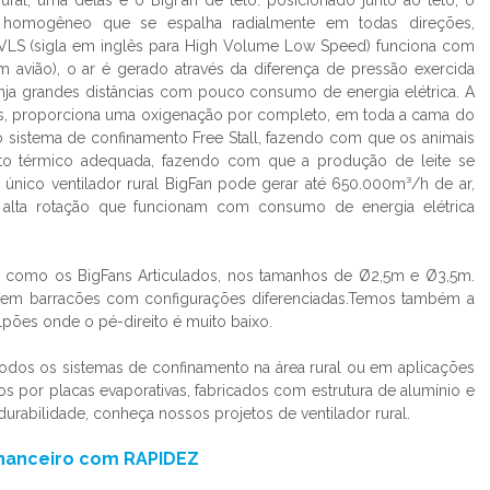
rural
, uma delas é o BigFan de teto: posicionado junto ao teto, o
r homogêneo que se espalha radialmente em todas direções,
HVLS (sigla em inglês para High Volume Low Speed) funciona com
m avião), o ar é gerado através da diferença de pressão exercida
inja grandes distâncias com pouco consumo de energia elétrica. A
ões, proporciona uma oxigenação por completo, em toda a cama do
 sistema de confinamento Free Stall, fazendo com que os animais
to térmico adequada, fazendo com que a produção de leite se
m único
ventilador rural
BigFan pode gerar até 650.000m³/h de ar,
e alta rotação que funcionam com consumo de energia elétrica
, como os BigFans Articulados, nos tamanhos de Ø2,5m e Ø3,5m.
s em barracões com configurações diferenciadas.Temos também a
lpões onde o pé-direito é muito baixo.
todos os sistemas de confinamento na área rural ou em aplicações
s por placas evaporativas, fabricados com estrutura de alumínio e
 durabilidade, conheça nossos projetos de
ventilador rural
.
inanceiro com RAPIDEZ