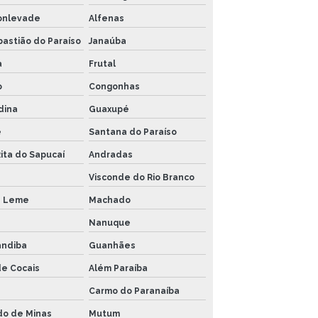
onlevade
Alfenas
astião do Paraíso
Janaúba
a
Frutal
o
Congonhas
dina
Guaxupé
é
Santana do Paraíso
ita do Sapucaí
Andradas
a
Visconde do Rio Branco
s Leme
Machado
Nanuque
andiba
Guanhães
de Cocais
Além Paraíba
Carmo do Paranaíba
do de Minas
Mutum