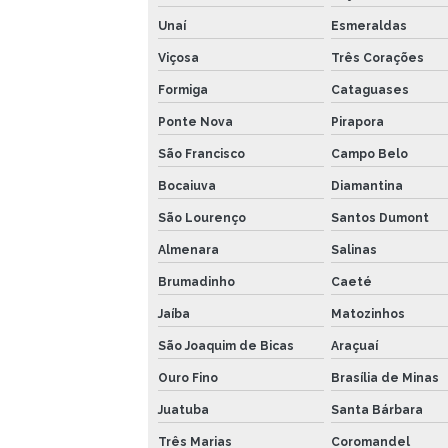
Unaí
Esmeraldas
Viçosa
Três Corações
Formiga
Cataguases
Ponte Nova
Pirapora
São Francisco
Campo Belo
Bocaiuva
Diamantina
São Lourenço
Santos Dumont
Almenara
Salinas
Brumadinho
Caeté
Jaíba
Matozinhos
São Joaquim de Bicas
Araçuaí
Ouro Fino
Brasília de Minas
Juatuba
Santa Bárbara
Três Marias
Coromandel