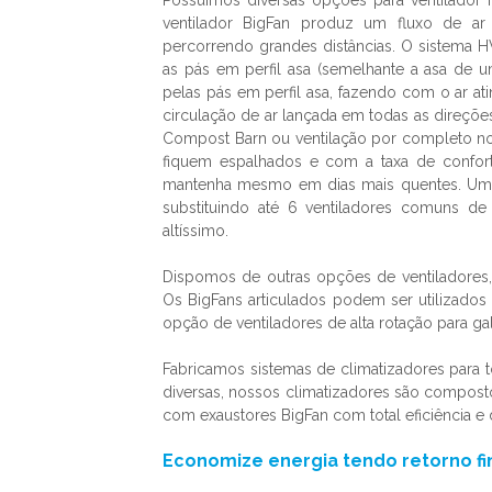
Possuímos diversas opções para
ventilador 
ventilador BigFan produz um fluxo de a
percorrendo grandes distâncias. O sistema 
as pás em perfil asa (semelhante a asa de u
pelas pás em perfil asa, fazendo com o ar at
circulação de ar lançada em todas as direç
Compost Barn ou ventilação por completo no
fiquem espalhados e com a taxa de confor
mantenha mesmo em dias mais quentes. U
substituindo até 6 ventiladores comuns d
altíssimo.
Dispomos de outras opções de ventiladores
Os BigFans articulados podem ser utilizado
opção de ventiladores de alta rotação para ga
Fabricamos sistemas de climatizadores para 
diversas, nossos climatizadores são composto
com exaustores BigFan com total eficiência e
Economize energia tendo retorno f