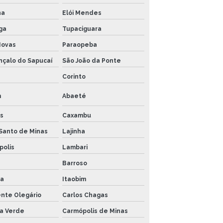
na
Elói Mendes
ga
Tupaciguara
Novas
Paraopeba
nçalo do Sapucaí
São João da Ponte
Corinto
m
Abaeté
s
Caxambu
Santo de Minas
Lajinha
polis
Lambari
Barroso
a
Itaobim
ente Olegário
Carlos Chagas
a Verde
Carmópolis de Minas