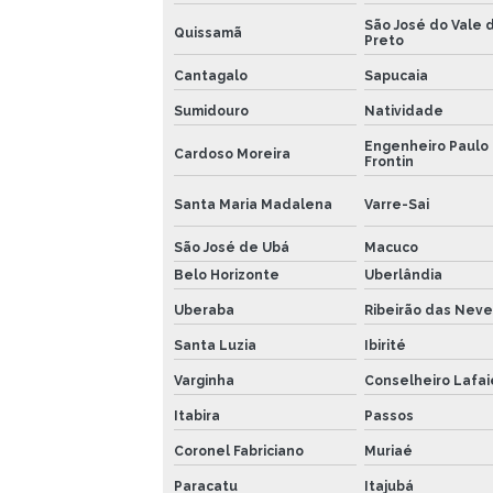
São José do Vale d
Quissamã
Preto
Cantagalo
Sapucaia
Sumidouro
Natividade
Engenheiro Paulo
Cardoso Moreira
Frontin
Santa Maria Madalena
Varre-Sai
São José de Ubá
Macuco
Belo Horizonte
Uberlândia
Uberaba
Ribeirão das Neve
Santa Luzia
Ibirité
Varginha
Conselheiro Lafai
Itabira
Passos
Coronel Fabriciano
Muriaé
Paracatu
Itajubá