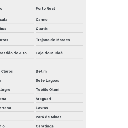
ro
Porto Real
cula
Carmo
bus
Quatis
arras
Trajano de Moraes
astião do Alto
Laje do Muriaé
 Claros
Betim
a
Sete Lagoas
Alegre
Teófilo Otoni
ena
Araguari
errana
Lavras
Pará de Minas
nio
Caratinga