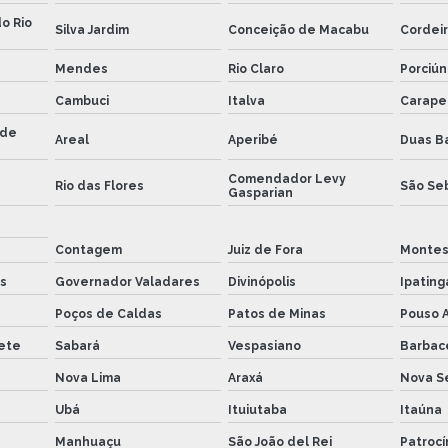
o Rio
Silva Jardim
Conceição de Macabu
Cordei
Mendes
Rio Claro
Porciún
Cambuci
Italva
Carape
 de
Areal
Aperibé
Duas B
Comendador Levy
Rio das Flores
São Seb
Gasparian
Contagem
Juiz de Fora
Montes
s
Governador Valadares
Divinópolis
Ipating
Poços de Caldas
Patos de Minas
Pouso 
ete
Sabará
Vespasiano
Barbac
Nova Lima
Araxá
Nova S
Ubá
Ituiutaba
Itaúna
Manhuaçu
São João del Rei
Patrocí