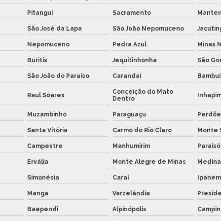
Pitangui
Sacramento
Mante
São José da Lapa
São João Nepomuceno
Jacutin
Nepomuceno
Pedra Azul
Minas 
Buritis
Jequitinhonha
São Go
São João do Paraíso
Carandaí
Bambuí
Conceição do Mato
Raul Soares
Inhapi
Dentro
Muzambinho
Paraguaçu
Perdõe
Santa Vitória
Carmo do Rio Claro
Monte 
Campestre
Manhumirim
Paraisó
Ervália
Monte Alegre de Minas
Medina
Simonésia
Caraí
Ipanem
Manga
Varzelândia
Presid
Baependi
Alpinópolis
Campin