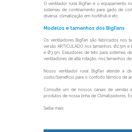
O
ventilador rural
BigFan é o equipamento ma
sistemas de confinamento para gado de corte
diversa, climatização em hortifruti e etc.
Modelos e tamanhos dos BigFans
Os ventiladores BigFan são fabricados nos 
versão ARTICULADO nos tamanhos: Ø2,5m e Ø3
e Ø3,5m. Exaustores de teto para sistemas 
ventiladores de alta rotação, nos tamanhos d
Nosso
ventilador rural
BigFan atende a div
custo/benefício para o conforto térmico de 
Consulte um de nossos canais de vendas e
produtos de nossa linha de Climatizadores, Ex
Saiba mais