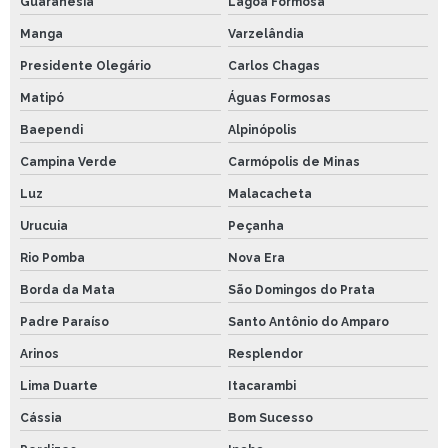
Guaranésia
Lagoa Formosa
Manga
Varzelândia
Presidente Olegário
Carlos Chagas
Matipó
Águas Formosas
Baependi
Alpinópolis
Campina Verde
Carmópolis de Minas
Luz
Malacacheta
Urucuia
Peçanha
Rio Pomba
Nova Era
Borda da Mata
São Domingos do Prata
Padre Paraíso
Santo Antônio do Amparo
Arinos
Resplendor
Lima Duarte
Itacarambi
Cássia
Bom Sucesso