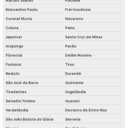
Martins Soares
Pocrane
Monsenhor Paulo
Frei Inocêncio
Coronel Murta
Nazareno
Coluna
Pains
Japonvar
Santa Cruz de Minas
Araponga
Pavão
Florestal
Delfim Moreira
Formoso
Tiros
Reduto
Durandé
São José da Barra
Guiricema
Tiradentes
Angelândia
Senador Firmino
Guarani
Verdelândia
Desterro de Entre Rios
São João Batista do Glória
Serrania