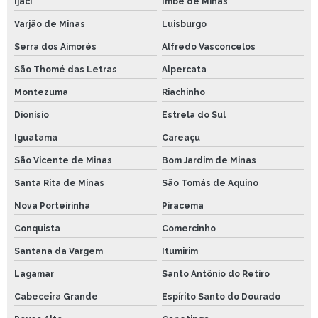
Ijaci
Imbé de Minas
Varjão de Minas
Luisburgo
Serra dos Aimorés
Alfredo Vasconcelos
São Thomé das Letras
Alpercata
Montezuma
Riachinho
Dionísio
Estrela do Sul
Iguatama
Careaçu
São Vicente de Minas
Bom Jardim de Minas
Santa Rita de Minas
São Tomás de Aquino
Nova Porteirinha
Piracema
Conquista
Comercinho
Santana da Vargem
Itumirim
Lagamar
Santo Antônio do Retiro
Cabeceira Grande
Espírito Santo do Dourado