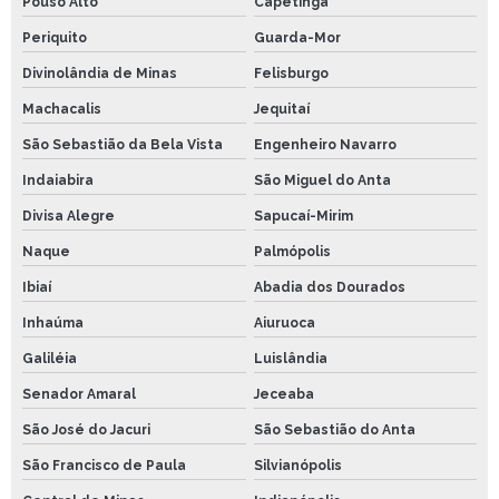
Pouso Alto
Capetinga
Periquito
Guarda-Mor
Divinolândia de Minas
Felisburgo
Machacalis
Jequitaí
São Sebastião da Bela Vista
Engenheiro Navarro
Indaiabira
São Miguel do Anta
Divisa Alegre
Sapucaí-Mirim
Naque
Palmópolis
Ibiaí
Abadia dos Dourados
Inhaúma
Aiuruoca
Galiléia
Luislândia
Senador Amaral
Jeceaba
São José do Jacuri
São Sebastião do Anta
São Francisco de Paula
Silvianópolis