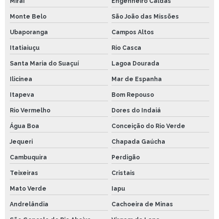
Miraí
Engenheiro Caldas
Monte Belo
São João das Missões
Ubaporanga
Campos Altos
Itatiaiuçu
Rio Casca
Santa Maria do Suaçuí
Lagoa Dourada
Ilicínea
Mar de Espanha
Itapeva
Bom Repouso
Rio Vermelho
Dores do Indaiá
Água Boa
Conceição do Rio Verde
Jequeri
Chapada Gaúcha
Cambuquira
Perdigão
Teixeiras
Cristais
Mato Verde
Iapu
Andrelândia
Cachoeira de Minas