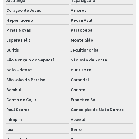
Jacutinga
Tupaciguara
Coração de Jesus
Aimorés
Nepomuceno
Pedra Azul
Minas Novas
Paraopeba
Espera Feliz
Monte Sião
Buritis
Jequitinhonha
São Gonçalo do Sapucaí
São João da Ponte
Belo Oriente
Buritizeiro
São João do Paraíso
Carandaí
Bambuí
Corinto
Carmo do Cajuru
Francisco Sá
Raul Soares
Conceição do Mato Dentro
Inhapim
Abaeté
Ibiá
Serro