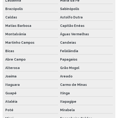
Ladainha
Maria da Fé
Brazópolis
Sabinópolis
Caldas
Astolfo Dutra
Matias Barbosa
Capitão Enéas
Montalvânia
Águas Vermelhas
Martinho Campos
Candeias
Bicas
Felixlândia
Abre Campo
Papagaios
Alterosa
Grão Mogol
Joaíma
Areado
Itaguara
Carmo de Minas
Guapé
Itinga
Ataléia
Itapagipe
Poté
Mirabela