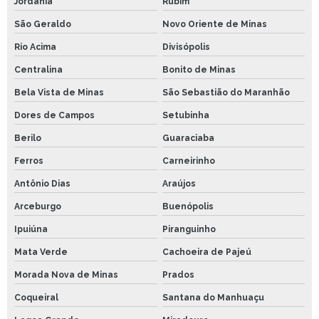
Jordânia
Rubim
São Geraldo
Novo Oriente de Minas
Rio Acima
Divisópolis
Centralina
Bonito de Minas
Bela Vista de Minas
São Sebastião do Maranhão
Dores de Campos
Setubinha
Berilo
Guaraciaba
Ferros
Carneirinho
Antônio Dias
Araújos
Arceburgo
Buenópolis
Ipuiúna
Piranguinho
Mata Verde
Cachoeira de Pajeú
Morada Nova de Minas
Prados
Coqueiral
Santana do Manhuaçu