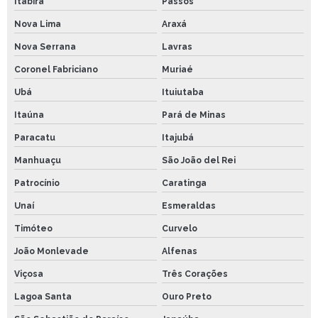
Itabira
Passos
Nova Lima
Araxá
Nova Serrana
Lavras
Coronel Fabriciano
Muriaé
Ubá
Ituiutaba
Itaúna
Pará de Minas
Paracatu
Itajubá
Manhuaçu
São João del Rei
Patrocínio
Caratinga
Unaí
Esmeraldas
Timóteo
Curvelo
João Monlevade
Alfenas
Viçosa
Três Corações
Lagoa Santa
Ouro Preto