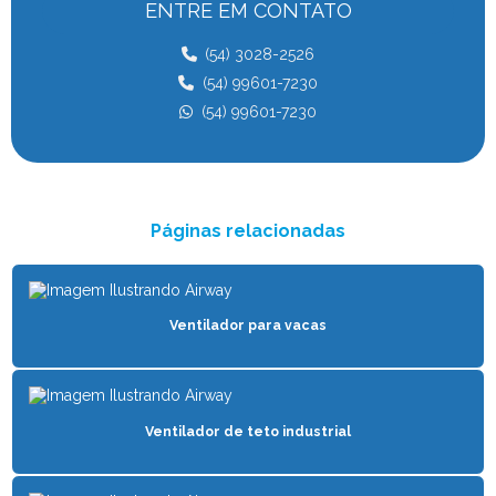
ENTRE EM CONTATO
VENTILADOR PARA BOVINOS
(54) 3028-2526
VENTILADOR COMPOST BARN
(54) 99601-7230
(54) 99601-7230
VENTILADOR PARA CONFINAMENTO
VENTILADOR PARA CONFORTO ANIMAL
VENTILADOR FREE STALL
Páginas relacionadas
VENTILADOR PARA GADO
VENTILADOR PARA GADO DE LEITE
VENTILADOR PARA GALPÃO DE FRANGO
Ventilador para vacas
VENTILADOR PARA GALPÃO INDUSTRIAL
VENTILADOR HVLS
Ventilador de teto industrial
VENTILADOR PARA INCUBADORA
VENTILADOR INDUSTRIAL