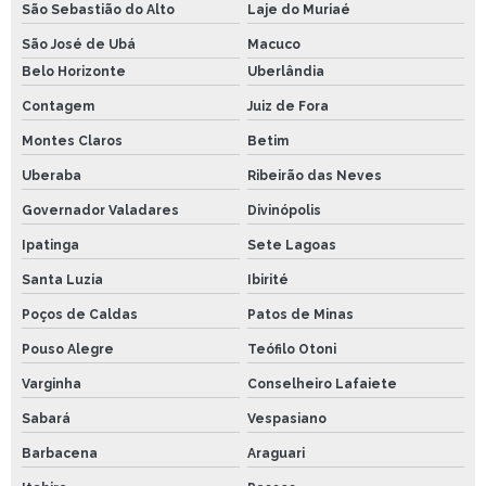
São Sebastião do Alto
Laje do Muriaé
São José de Ubá
Macuco
Belo Horizonte
Uberlândia
Contagem
Juiz de Fora
Montes Claros
Betim
Uberaba
Ribeirão das Neves
Governador Valadares
Divinópolis
Ipatinga
Sete Lagoas
Santa Luzia
Ibirité
Poços de Caldas
Patos de Minas
Pouso Alegre
Teófilo Otoni
Varginha
Conselheiro Lafaiete
Sabará
Vespasiano
Barbacena
Araguari