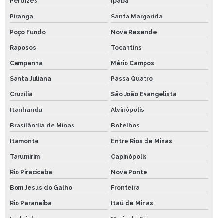
Perdizes
Ipaba
Piranga
Santa Margarida
Poço Fundo
Nova Resende
Raposos
Tocantins
Campanha
Mário Campos
Santa Juliana
Passa Quatro
Cruzília
São João Evangelista
Itanhandu
Alvinópolis
Brasilândia de Minas
Botelhos
Itamonte
Entre Rios de Minas
Tarumirim
Capinópolis
Rio Piracicaba
Nova Ponte
Bom Jesus do Galho
Fronteira
Rio Paranaíba
Itaú de Minas