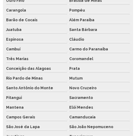
Ouro Fino
Brasília de Minas
Carangola
Pompéu
Barão de Cocais
Além Paraíba
Juatuba
Santa Bárbara
Espinosa
Cláudio
Cambuí
Carmo do Paranaíba
Três Marias
Coromandel
Conceição das Alagoas
Prata
Rio Pardo de Minas
Mutum
Santo Antônio do Monte
Novo Cruzeiro
Pitangui
Sacramento
Mantena
Elói Mendes
Campos Gerais
Camanducaia
São José da Lapa
São João Nepomuceno