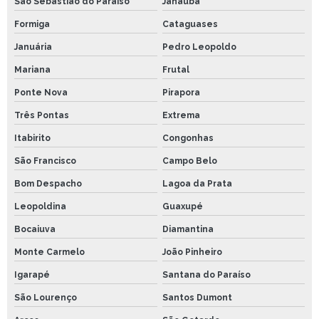
São Sebastião do Paraíso
Janaúba
Formiga
Cataguases
Januária
Pedro Leopoldo
Mariana
Frutal
Ponte Nova
Pirapora
Três Pontas
Extrema
Itabirito
Congonhas
São Francisco
Campo Belo
Bom Despacho
Lagoa da Prata
Leopoldina
Guaxupé
Bocaiuva
Diamantina
Monte Carmelo
João Pinheiro
Igarapé
Santana do Paraíso
São Lourenço
Santos Dumont