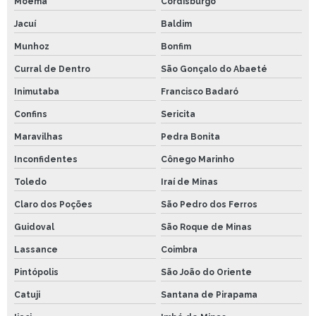
Moema
Cordisburgo
Jacuí
Baldim
Munhoz
Bonfim
Curral de Dentro
São Gonçalo do Abaeté
Inimutaba
Francisco Badaró
Confins
Sericita
Maravilhas
Pedra Bonita
Inconfidentes
Cônego Marinho
Toledo
Iraí de Minas
Claro dos Poções
São Pedro dos Ferros
Guidoval
São Roque de Minas
Lassance
Coimbra
Pintópolis
São João do Oriente
Catuji
Santana de Pirapama