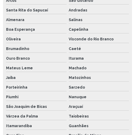
Arcos
São Gotardo
Santa Rita do Sapucaí
Andradas
Almenara
Salinas
Boa Esperança
Capelinha
Oliveira
Visconde do Rio Branco
Brumadinho
Caeté
Ouro Branco
Iturama
Mateus Leme
Machado
Jaíba
Matozinhos
Porteirinha
Sarzedo
Piumhi
Nanuque
São Joaquim de Bicas
Araçuaí
Várzea da Palma
Taiobeiras
Itamarandiba
Guanhães