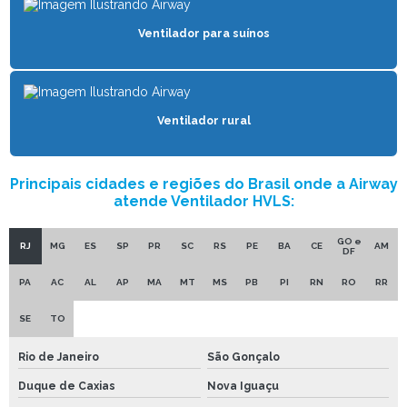
VENTILADOR INDUSTRIAL PARA GALPÃO
Ventilador para suínos
VENTILADOR MÓVEL INDUSTRIAL
VENTILADOR PARA OFICINAS
VENTILADOR DE PAREDE INDUSTRIAL
Ventilador rural
VENTILADOR RURAL
VENTILADOR PARA SUÍNOS
Principais cidades e regiões do Brasil onde a Airway
atende Ventilador HVLS:
VENTILADOR DE TETO INDUSTRIAL
VENTILADOR PARA VACAS
GO e
RJ
MG
ES
SP
PR
SC
RS
PE
BA
CE
AM
DF
PA
AC
AL
AP
MA
MT
MS
PB
PI
RN
RO
RR
SE
TO
Rio de Janeiro
São Gonçalo
Duque de Caxias
Nova Iguaçu