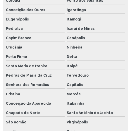
Coroaci
Ponto dos Volantes
Conceição dos Ouros
Igaratinga
Eugenópolis
Itamogi
Pedralva
Icaraí de Minas
Capim Branco
Canápolis
Urucânia
Ninheira
Porto Firme
Delta
Santa Maria de Itabira
Itaipé
Pedras de Maria da Cruz
Fervedouro
Senhora dos Remédios
Capitólio
Cristina
Mercês
Conceição da Aparecida
Itabirinha
Chapada do Norte
Santo Antônio do Jacinto
São Romão
Virginópolis