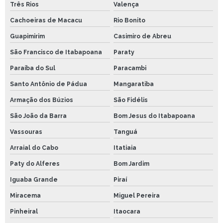
Três Rios
Valença
Cachoeiras de Macacu
Rio Bonito
Guapimirim
Casimiro de Abreu
São Francisco de Itabapoana
Paraty
Paraíba do Sul
Paracambi
Santo Antônio de Pádua
Mangaratiba
Armação dos Búzios
São Fidélis
São João da Barra
Bom Jesus do Itabapoana
Vassouras
Tanguá
Arraial do Cabo
Itatiaia
Paty do Alferes
Bom Jardim
Iguaba Grande
Piraí
Miracema
Miguel Pereira
Pinheiral
Itaocara