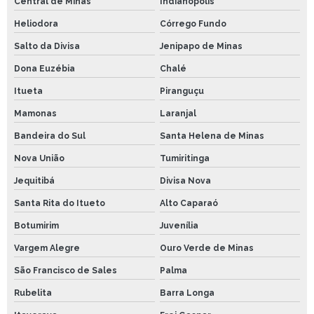
Central de Minas
Indianópolis
Heliodora
Córrego Fundo
Salto da Divisa
Jenipapo de Minas
Dona Euzébia
Chalé
Itueta
Piranguçu
Mamonas
Laranjal
Bandeira do Sul
Santa Helena de Minas
Nova União
Tumiritinga
Jequitibá
Divisa Nova
Santa Rita do Itueto
Alto Caparaó
Botumirim
Juvenília
Vargem Alegre
Ouro Verde de Minas
São Francisco de Sales
Palma
Rubelita
Barra Longa