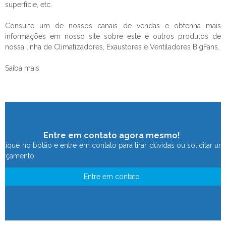
superfície, etc.
Consulte um de nossos canais de vendas e obtenha mais
informações em nosso site sobre este e outros produtos de
nossa linha de Climatizadores, Exaustores e Ventiladores BigFans.
Saiba mais
Entre em contato agora mesmo!
Clique no botão e entre em contato para tirar dúvidas ou solicitar um
orçamento
Entre em contato