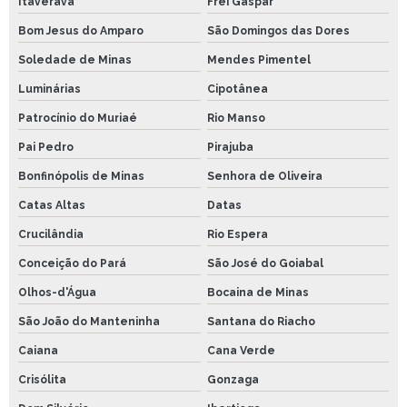
Itaverava
Frei Gaspar
Bom Jesus do Amparo
São Domingos das Dores
Soledade de Minas
Mendes Pimentel
Luminárias
Cipotânea
Patrocínio do Muriaé
Rio Manso
Pai Pedro
Pirajuba
Bonfinópolis de Minas
Senhora de Oliveira
Catas Altas
Datas
Crucilândia
Rio Espera
Conceição do Pará
São José do Goiabal
Olhos-d'Água
Bocaina de Minas
São João do Manteninha
Santana do Riacho
Caiana
Cana Verde
Crisólita
Gonzaga