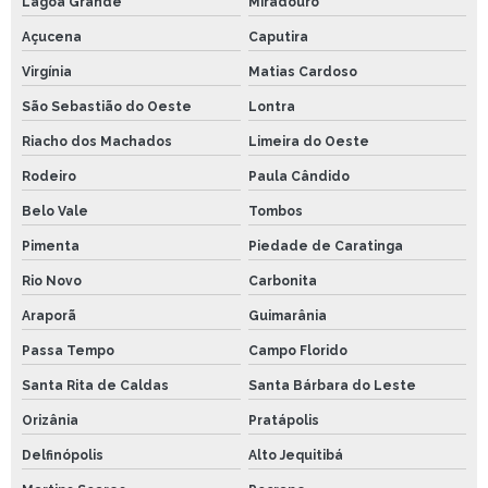
Lagoa Grande
Miradouro
Açucena
Caputira
Virgínia
Matias Cardoso
São Sebastião do Oeste
Lontra
Riacho dos Machados
Limeira do Oeste
Rodeiro
Paula Cândido
Belo Vale
Tombos
Pimenta
Piedade de Caratinga
Rio Novo
Carbonita
Araporã
Guimarânia
Passa Tempo
Campo Florido
Santa Rita de Caldas
Santa Bárbara do Leste
Orizânia
Pratápolis
Delfinópolis
Alto Jequitibá