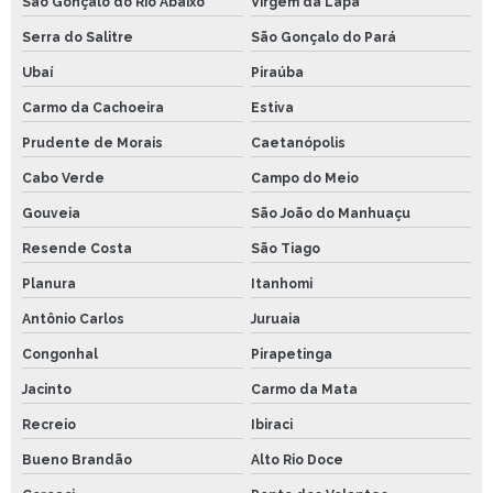
São Gonçalo do Rio Abaixo
Virgem da Lapa
Serra do Salitre
São Gonçalo do Pará
Ubaí
Piraúba
Carmo da Cachoeira
Estiva
Prudente de Morais
Caetanópolis
Cabo Verde
Campo do Meio
Gouveia
São João do Manhuaçu
Resende Costa
São Tiago
Planura
Itanhomi
Antônio Carlos
Juruaia
Congonhal
Pirapetinga
Jacinto
Carmo da Mata
Recreio
Ibiraci
Bueno Brandão
Alto Rio Doce