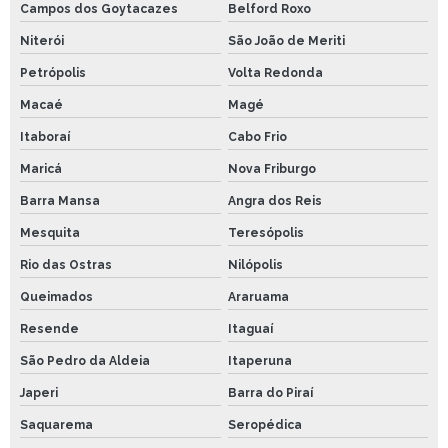
Campos dos Goytacazes
Belford Roxo
Niterói
São João de Meriti
Petrópolis
Volta Redonda
Macaé
Magé
Itaboraí
Cabo Frio
Maricá
Nova Friburgo
Barra Mansa
Angra dos Reis
Mesquita
Teresópolis
Rio das Ostras
Nilópolis
Queimados
Araruama
Resende
Itaguaí
São Pedro da Aldeia
Itaperuna
Japeri
Barra do Piraí
Saquarema
Seropédica