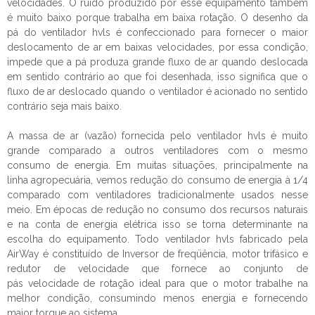
velocidades. O ruído produzido por esse equipamento também
é muito baixo porque trabalha em baixa rotação. O desenho da
pá do
ventilador hvls
é confeccionado para fornecer o maior
deslocamento de ar em baixas velocidades, por essa condição,
impede que a pá produza grande fluxo de ar quando deslocada
em sentido contrário ao que foi desenhada, isso significa que o
fluxo de ar deslocado quando o ventilador é acionado no sentido
contrário seja mais baixo.
A massa de ar (vazão) fornecida pelo
ventilador hvls
é muito
grande comparado a outros ventiladores com o mesmo
consumo de energia. Em muitas situações, principalmente na
linha agropecuária, vemos redução do consumo de energia à 1/4
comparado com ventiladores tradicionalmente usados nesse
meio. Em épocas de redução no consumo dos recursos naturais
e na conta de energia elétrica isso se torna determinante na
escolha do equipamento. Todo
ventilador hvls
fabricado pela
AirWay é constituído de Inversor de freqüência, motor trifásico e
redutor de velocidade que fornece ao conjunto de
pás velocidade de rotação ideal para que o motor trabalhe na
melhor condição, consumindo menos energia e fornecendo
maior torque ao sistema.