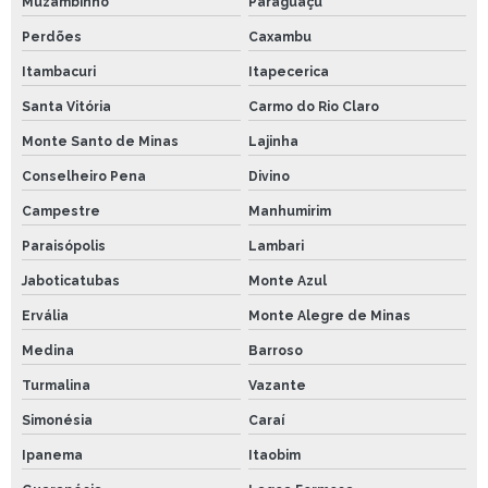
Muzambinho
Paraguaçu
Perdões
Caxambu
Itambacuri
Itapecerica
Santa Vitória
Carmo do Rio Claro
Monte Santo de Minas
Lajinha
Conselheiro Pena
Divino
Campestre
Manhumirim
Paraisópolis
Lambari
Jaboticatubas
Monte Azul
Ervália
Monte Alegre de Minas
Medina
Barroso
Turmalina
Vazante
Simonésia
Caraí
Ipanema
Itaobim