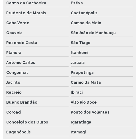
Carmo da Cachoeira
Estiva
Prudente de Morais
Caetanópolis
Cabo Verde
Campo do Meio
Gouveia
São João do Manhuaçu
Resende Costa
São Tiago
Planura
Itanhomi
Antônio Carlos
Juruaia
Congonhal
Pirapetinga
Jacinto
Carmo da Mata
Recreio
Ibiraci
Bueno Brandão
Alto Rio Doce
Coroaci
Ponto dos Volantes
Conceição dos Ouros
Igaratinga
Eugenópolis
Itamogi