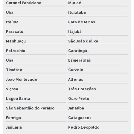
Coronel Fabriciano
Muriaé
Ubá
Ituiutaba
Itaúna
Pará de Minas
Paracatu
Itajubá
Manhuaçu
São João del Rei
Patrocínio
Caratinga
Unaí
Esmeraldas
Timóteo
Curvelo
João Monlevade
Alfenas
Viçosa
Três Corações
Lagoa Santa
Ouro Preto
São Sebastião do Paraíso
Janaúba
Formiga
Cataguases
Januária
Pedro Leopoldo