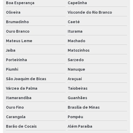
Boa Esperança
Capelinha
Oliveira
Visconde do Rio Branco
Brumadinho
Caeté
Ouro Branco
Iturama
Mateus Leme
Machado
Jaíba
Matozinhos
Porteirinha
Sarzedo
Piumhi
Nanuque
São Joaquim de Bicas
Araçuaí
Várzea da Palma
Taiobeiras
Itamarandiba
Guanhães
Ouro Fino
Brasília de Minas
Carangola
Pompéu
Barão de Cocais
Além Paraíba