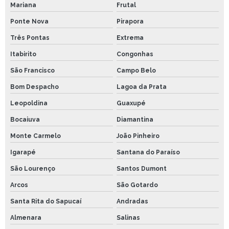
Mariana
Frutal
Ponte Nova
Pirapora
Três Pontas
Extrema
Itabirito
Congonhas
São Francisco
Campo Belo
Bom Despacho
Lagoa da Prata
Leopoldina
Guaxupé
Bocaiuva
Diamantina
Monte Carmelo
João Pinheiro
Igarapé
Santana do Paraíso
São Lourenço
Santos Dumont
Arcos
São Gotardo
Santa Rita do Sapucaí
Andradas
Almenara
Salinas