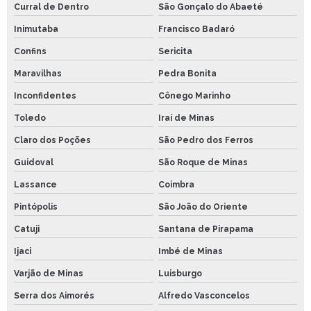
Curral de Dentro
São Gonçalo do Abaeté
Inimutaba
Francisco Badaró
Confins
Sericita
Maravilhas
Pedra Bonita
Inconfidentes
Cônego Marinho
Toledo
Iraí de Minas
Claro dos Poções
São Pedro dos Ferros
Guidoval
São Roque de Minas
Lassance
Coimbra
Pintópolis
São João do Oriente
Catuji
Santana de Pirapama
Ijaci
Imbé de Minas
Varjão de Minas
Luisburgo
Serra dos Aimorés
Alfredo Vasconcelos