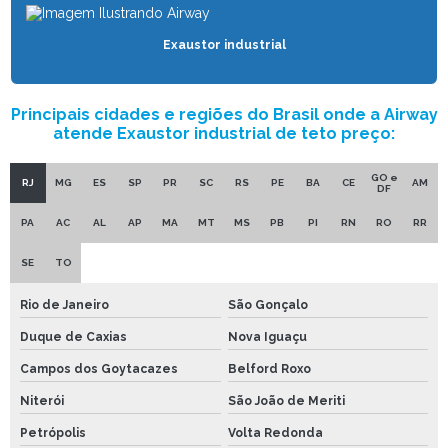
VENTILADOR DE PAREDE INDUSTRIAL
Exaustor industrial
VENTILADOR RURAL
VENTILADOR PARA SUÍNOS
Principais cidades e regiões do Brasil onde a Airway
atende Exaustor industrial de teto preço:
VENTILADOR DE TETO INDUSTRIAL
VENTILADOR PARA VACAS
GO e
RJ
MG
ES
SP
PR
SC
RS
PE
BA
CE
AM
DF
PA
AC
AL
AP
MA
MT
MS
PB
PI
RN
RO
RR
SE
TO
Rio de Janeiro
São Gonçalo
Duque de Caxias
Nova Iguaçu
Campos dos Goytacazes
Belford Roxo
Niterói
São João de Meriti
Petrópolis
Volta Redonda