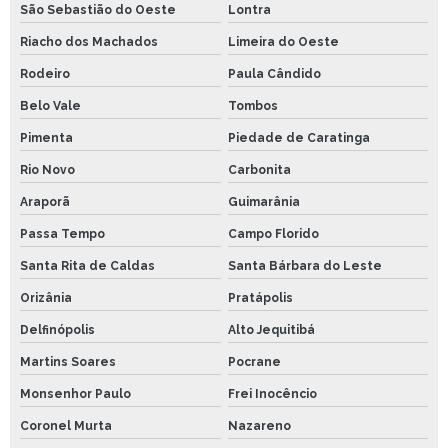
São Sebastião do Oeste
Lontra
Riacho dos Machados
Limeira do Oeste
Rodeiro
Paula Cândido
Belo Vale
Tombos
Pimenta
Piedade de Caratinga
Rio Novo
Carbonita
Araporã
Guimarânia
Passa Tempo
Campo Florido
Santa Rita de Caldas
Santa Bárbara do Leste
Orizânia
Pratápolis
Delfinópolis
Alto Jequitibá
Martins Soares
Pocrane
Monsenhor Paulo
Frei Inocêncio
Coronel Murta
Nazareno