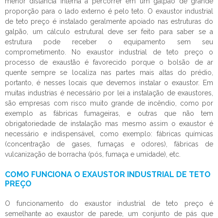
menor distância interna à percorrer em um galpão de grande
proporção para o lado externo é pelo teto. O
exaustor industrial
de teto preço
é instalado geralmente apoiado nas estruturas do
galpão, um cálculo estrutural deve ser feito para saber se a
estrutura pode receber o equipamento sem seu
comprometimento. No
exaustor industrial de teto preço
o
processo de exaustão é favorecido porque o bolsão de ar
quente sempre se localiza nas partes mais altas do prédio,
portanto, é nesses locais que devemos instalar o exaustor. Em
muitas industrias é necessário por lei a instalação de exaustores,
são empresas com risco muito grande de incêndio, como por
exemplo as fábricas fumageiras, e outras que não tem
obrigatoriedade de instalação mas mesmo assim o exaustor é
necessário e indispensável, como exemplo: fábricas químicas
(concentração de gases, fumaças e odores), fábricas de
vulcanização de borracha (pós, fumaça e umidade), etc.
COMO FUNCIONA O EXAUSTOR INDUSTRIAL DE TETO
PREÇO
O funcionamento do
exaustor industrial de teto preço
é
semelhante ao exaustor de parede, um conjunto de pás que