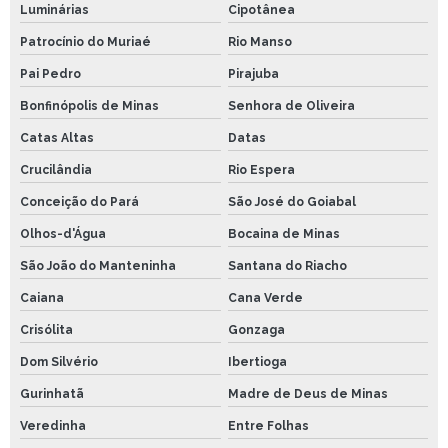
Luminárias
Cipotânea
Patrocínio do Muriaé
Rio Manso
Pai Pedro
Pirajuba
Bonfinópolis de Minas
Senhora de Oliveira
Catas Altas
Datas
Crucilândia
Rio Espera
Conceição do Pará
São José do Goiabal
Olhos-d'Água
Bocaina de Minas
São João do Manteninha
Santana do Riacho
Caiana
Cana Verde
Crisólita
Gonzaga
Dom Silvério
Ibertioga
Gurinhatã
Madre de Deus de Minas
Veredinha
Entre Folhas