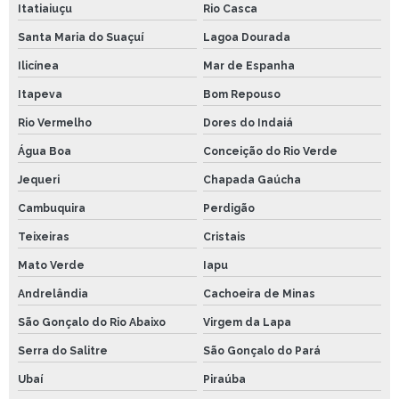
Itatiaiuçu
Rio Casca
Santa Maria do Suaçuí
Lagoa Dourada
Ilicínea
Mar de Espanha
Itapeva
Bom Repouso
Rio Vermelho
Dores do Indaiá
Água Boa
Conceição do Rio Verde
Jequeri
Chapada Gaúcha
Cambuquira
Perdigão
Teixeiras
Cristais
Mato Verde
Iapu
Andrelândia
Cachoeira de Minas
São Gonçalo do Rio Abaixo
Virgem da Lapa
Serra do Salitre
São Gonçalo do Pará
Ubaí
Piraúba