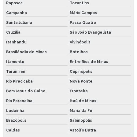
Raposos
Tocantins
Campanha
Mário Campos
Santa Juliana
Passa Quatro
Cruzília
São João Evangelista
Itanhandu
Alvinópolis
Brasilândia de Minas
Botelhos
Itamonte
Entre Rios de Minas
Tarumirim
Capinópolis
Rio Piracicaba
Nova Ponte
Bom Jesus do Galho
Fronteira
Rio Paranaíba
Itaú de Minas
Ladainha
Maria da Fé
Brazópolis
Sabinópolis
Caldas
Astolfo Dutra