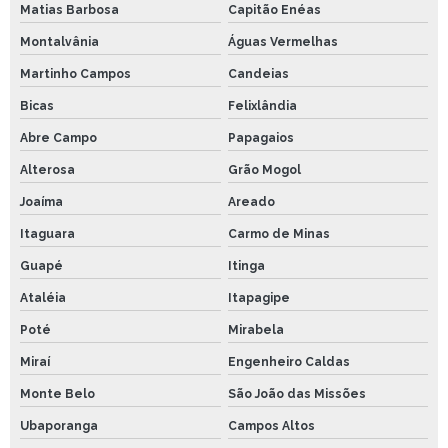
Matias Barbosa
Capitão Enéas
Montalvânia
Águas Vermelhas
Martinho Campos
Candeias
Bicas
Felixlândia
Abre Campo
Papagaios
Alterosa
Grão Mogol
Joaíma
Areado
Itaguara
Carmo de Minas
Guapé
Itinga
Ataléia
Itapagipe
Poté
Mirabela
Miraí
Engenheiro Caldas
Monte Belo
São João das Missões
Ubaporanga
Campos Altos