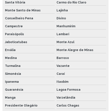
Santa Vitória
Carmo do Rio Claro
Monte Santo de Minas
Lajinha
Conselheiro Pena
Divino
Campestre
Manhumirim
Paraisópolis
Lambari
Jaboticatubas
Monte Azul
Ervália
Monte Alegre de Minas
Medina
Barroso
Turmalina
Vazante
Simonésia
Caraí
Ipanema
Itaobim
Guaranésia
Lagoa Formosa
Manga
Varzelândia
Presidente Olegário
Carlos Chagas