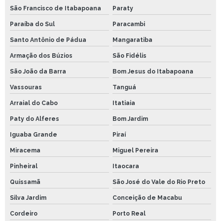
São Francisco de Itabapoana
Paraty
Paraíba do Sul
Paracambi
Santo Antônio de Pádua
Mangaratiba
Armação dos Búzios
São Fidélis
São João da Barra
Bom Jesus do Itabapoana
Vassouras
Tanguá
Arraial do Cabo
Itatiaia
Paty do Alferes
Bom Jardim
Iguaba Grande
Piraí
Miracema
Miguel Pereira
Pinheiral
Itaocara
Quissamã
São José do Vale do Rio Preto
Silva Jardim
Conceição de Macabu
Cordeiro
Porto Real