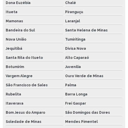
Dona Euzébia
Chalé
Itueta
Piranguçu
Mamonas
Laranjal
Bandeira do Sul
Santa Helena de Minas
Nova União
Tumiritinga
Jequitibá
Divisa Nova
Santa Rita do Itueto
Alto Caparaó
Botumirim
Juvenília
Vargem Alegre
Ouro Verde de Minas
São Francisco de Sales
Palma
Rubelita
Barra Longa
Itaverava
Frei Gaspar
Bom Jesus do Amparo
São Domingos das Dores
Soledade de Minas
Mendes Pimentel