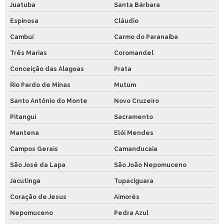
Juatuba
Santa Bárbara
Espinosa
Cláudio
Cambuí
Carmo do Paranaíba
Três Marias
Coromandel
Conceição das Alagoas
Prata
Rio Pardo de Minas
Mutum
Santo Antônio do Monte
Novo Cruzeiro
Pitangui
Sacramento
Mantena
Elói Mendes
Campos Gerais
Camanducaia
São José da Lapa
São João Nepomuceno
Jacutinga
Tupaciguara
Coração de Jesus
Aimorés
Nepomuceno
Pedra Azul