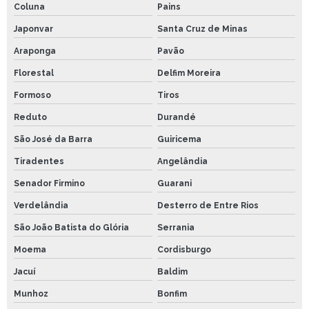
Coluna
Pains
Japonvar
Santa Cruz de Minas
Araponga
Pavão
Florestal
Delfim Moreira
Formoso
Tiros
Reduto
Durandé
São José da Barra
Guiricema
Tiradentes
Angelândia
Senador Firmino
Guarani
Verdelândia
Desterro de Entre Rios
São João Batista do Glória
Serrania
Moema
Cordisburgo
Jacuí
Baldim
Munhoz
Bonfim