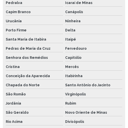
Pedralva
Icaraí de Minas
Capim Branco
Canápolis
Urucânia
Ninheira
Porto Firme
Delta
Santa Maria de Itabira
Itaipé
Pedras de Maria da Cruz
Fervedouro
Senhora dos Remédios
Capitólio
Cristina
Mercês
Conceição da Aparecida
Itabirinha
Chapada do Norte
Santo Antônio do Jacinto
São Romão
Virginópolis
Jordânia
Rubim
São Geraldo
Novo Oriente de Minas
Rio Acima
Divisópolis