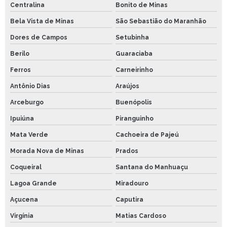
Centralina
Bonito de Minas
Bela Vista de Minas
São Sebastião do Maranhão
Dores de Campos
Setubinha
Berilo
Guaraciaba
Ferros
Carneirinho
Antônio Dias
Araújos
Arceburgo
Buenópolis
Ipuiúna
Piranguinho
Mata Verde
Cachoeira de Pajeú
Morada Nova de Minas
Prados
Coqueiral
Santana do Manhuaçu
Lagoa Grande
Miradouro
Açucena
Caputira
Virgínia
Matias Cardoso