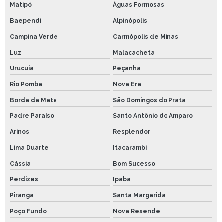
Matipó
Águas Formosas
Baependi
Alpinópolis
Campina Verde
Carmópolis de Minas
Luz
Malacacheta
Urucuia
Peçanha
Rio Pomba
Nova Era
Borda da Mata
São Domingos do Prata
Padre Paraíso
Santo Antônio do Amparo
Arinos
Resplendor
Lima Duarte
Itacarambi
Cássia
Bom Sucesso
Perdizes
Ipaba
Piranga
Santa Margarida
Poço Fundo
Nova Resende