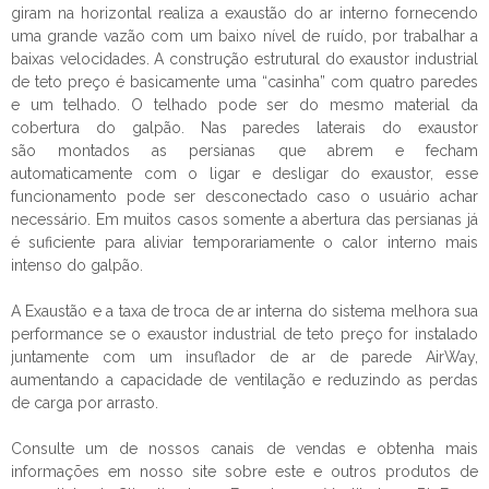
giram na horizontal realiza a exaustão do ar interno fornecendo
uma grande vazão com um baixo nível de ruído, por trabalhar a
baixas velocidades. A construção estrutural do
exaustor industrial
de teto preço
é basicamente uma “casinha” com quatro paredes
e um telhado. O telhado pode ser do mesmo material da
cobertura do galpão. Nas paredes laterais do exaustor
são montados as persianas que abrem e fecham
automaticamente com o ligar e desligar do exaustor, esse
funcionamento pode ser desconectado caso o usuário achar
necessário. Em muitos casos somente a abertura das persianas já
é suficiente para aliviar temporariamente o calor interno mais
intenso do galpão.
A Exaustão e a taxa de troca de ar interna do sistema melhora sua
performance se o
exaustor industrial de teto preço
for instalado
juntamente com um insuflador de ar de parede AirWay,
aumentando a capacidade de ventilação e reduzindo as perdas
de carga por arrasto.
Consulte um de nossos canais de vendas e obtenha mais
informações em nosso site sobre este e outros produtos de