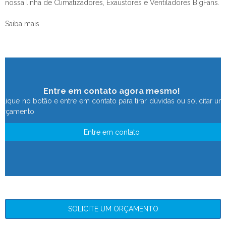
nossa linha de Climatizadores, Exaustores e Ventiladores BigFans.
Saiba mais
Entre em contato agora mesmo!
Clique no botão e entre em contato para tirar dúvidas ou solicitar um
orçamento
Entre em contato
SOLICITE UM ORÇAMENTO