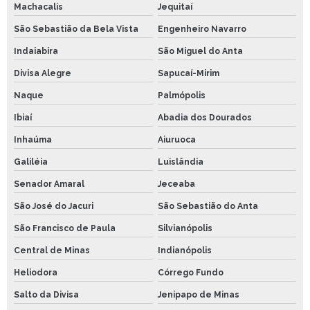
Machacalis
Jequitaí
São Sebastião da Bela Vista
Engenheiro Navarro
Indaiabira
São Miguel do Anta
Divisa Alegre
Sapucaí-Mirim
Naque
Palmópolis
Ibiaí
Abadia dos Dourados
Inhaúma
Aiuruoca
Galiléia
Luislândia
Senador Amaral
Jeceaba
São José do Jacuri
São Sebastião do Anta
São Francisco de Paula
Silvianópolis
Central de Minas
Indianópolis
Heliodora
Córrego Fundo
Salto da Divisa
Jenipapo de Minas