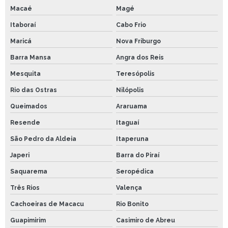
Macaé
Magé
Itaboraí
Cabo Frio
Maricá
Nova Friburgo
Barra Mansa
Angra dos Reis
Mesquita
Teresópolis
Rio das Ostras
Nilópolis
Queimados
Araruama
Resende
Itaguaí
São Pedro da Aldeia
Itaperuna
Japeri
Barra do Piraí
Saquarema
Seropédica
Três Rios
Valença
Cachoeiras de Macacu
Rio Bonito
Guapimirim
Casimiro de Abreu