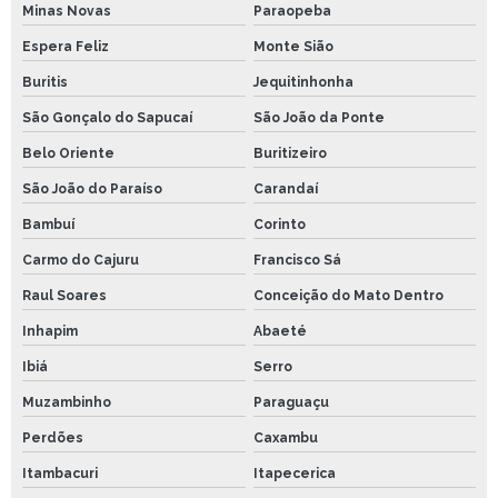
Minas Novas
Paraopeba
Espera Feliz
Monte Sião
Buritis
Jequitinhonha
São Gonçalo do Sapucaí
São João da Ponte
Belo Oriente
Buritizeiro
São João do Paraíso
Carandaí
Bambuí
Corinto
Carmo do Cajuru
Francisco Sá
Raul Soares
Conceição do Mato Dentro
Inhapim
Abaeté
Ibiá
Serro
Muzambinho
Paraguaçu
Perdões
Caxambu
Itambacuri
Itapecerica