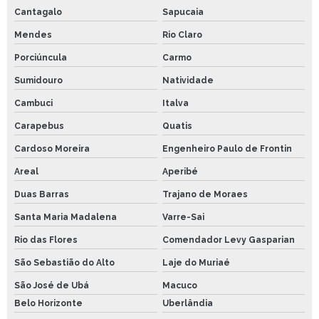
Cantagalo
Sapucaia
Mendes
Rio Claro
Porciúncula
Carmo
Sumidouro
Natividade
Cambuci
Italva
Carapebus
Quatis
Cardoso Moreira
Engenheiro Paulo de Frontin
Areal
Aperibé
Duas Barras
Trajano de Moraes
Santa Maria Madalena
Varre-Sai
Rio das Flores
Comendador Levy Gasparian
São Sebastião do Alto
Laje do Muriaé
São José de Ubá
Macuco
Belo Horizonte
Uberlândia