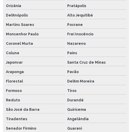
Orizânia
Pratápolis
Delfinópolis
Alto Jequitibá
Martins Soares
Pocrane
Monsenhor Paulo
Frei Inocêncio
Coronel Murta
Nazareno
Coluna
Pains
Japonvar
Santa Cruz de Minas
Araponga
Pavão
Florestal
Delfim Moreira
Formoso
Tiros
Reduto
Durandé
São José da Barra
Guiricema
Tiradentes
Angelândia
Senador Firmino
Guarani