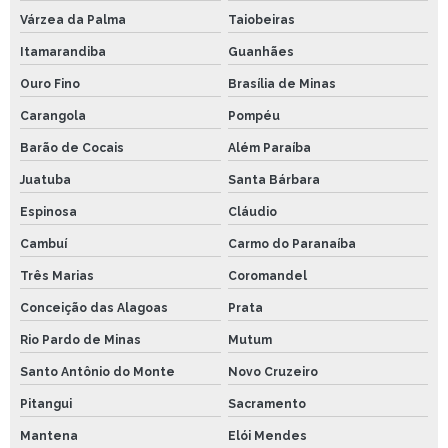
Várzea da Palma
Taiobeiras
Itamarandiba
Guanhães
Ouro Fino
Brasília de Minas
Carangola
Pompéu
Barão de Cocais
Além Paraíba
Juatuba
Santa Bárbara
Espinosa
Cláudio
Cambuí
Carmo do Paranaíba
Três Marias
Coromandel
Conceição das Alagoas
Prata
Rio Pardo de Minas
Mutum
Santo Antônio do Monte
Novo Cruzeiro
Pitangui
Sacramento
Mantena
Elói Mendes