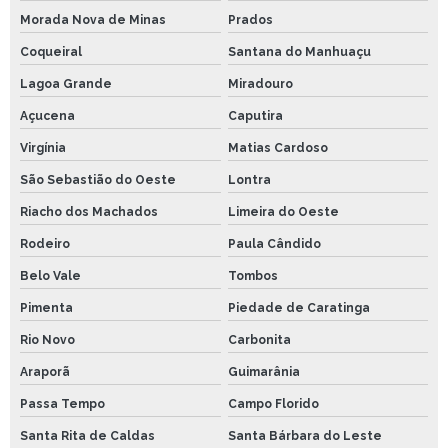
Morada Nova de Minas
Prados
Coqueiral
Santana do Manhuaçu
Lagoa Grande
Miradouro
Açucena
Caputira
Virgínia
Matias Cardoso
São Sebastião do Oeste
Lontra
Riacho dos Machados
Limeira do Oeste
Rodeiro
Paula Cândido
Belo Vale
Tombos
Pimenta
Piedade de Caratinga
Rio Novo
Carbonita
Araporã
Guimarânia
Passa Tempo
Campo Florido
Santa Rita de Caldas
Santa Bárbara do Leste