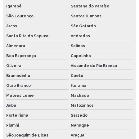
Igarapé
Santana do Paraíso
São Lourenço
Santos Dumont
Arcos
São Gotardo
Santa Rita do Sapucaí
Andradas
Almenara
Salinas
Boa Esperança
Capelinha
Oliveira
Visconde do Rio Branco
Brumadinho
Caeté
Ouro Branco
Iturama
Mateus Leme
Machado
Jaíba
Matozinhos
Porteirinha
Sarzedo
Piumhi
Nanuque
São Joaquim de Bicas
Araçuaí