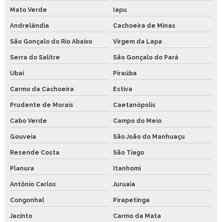
Mato Verde
Iapu
Andrelândia
Cachoeira de Minas
São Gonçalo do Rio Abaixo
Virgem da Lapa
Serra do Salitre
São Gonçalo do Pará
Ubaí
Piraúba
Carmo da Cachoeira
Estiva
Prudente de Morais
Caetanópolis
Cabo Verde
Campo do Meio
Gouveia
São João do Manhuaçu
Resende Costa
São Tiago
Planura
Itanhomi
Antônio Carlos
Juruaia
Congonhal
Pirapetinga
Jacinto
Carmo da Mata