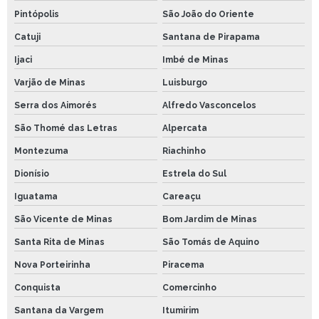
Pintópolis
São João do Oriente
Catuji
Santana de Pirapama
Ijaci
Imbé de Minas
Varjão de Minas
Luisburgo
Serra dos Aimorés
Alfredo Vasconcelos
São Thomé das Letras
Alpercata
Montezuma
Riachinho
Dionísio
Estrela do Sul
Iguatama
Careaçu
São Vicente de Minas
Bom Jardim de Minas
Santa Rita de Minas
São Tomás de Aquino
Nova Porteirinha
Piracema
Conquista
Comercinho
Santana da Vargem
Itumirim