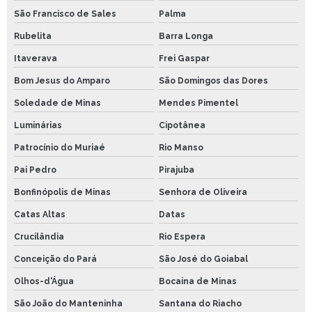
São Francisco de Sales
Palma
Rubelita
Barra Longa
Itaverava
Frei Gaspar
Bom Jesus do Amparo
São Domingos das Dores
Soledade de Minas
Mendes Pimentel
Luminárias
Cipotânea
Patrocínio do Muriaé
Rio Manso
Pai Pedro
Pirajuba
Bonfinópolis de Minas
Senhora de Oliveira
Catas Altas
Datas
Crucilândia
Rio Espera
Conceição do Pará
São José do Goiabal
Olhos-d'Água
Bocaina de Minas
São João do Manteninha
Santana do Riacho