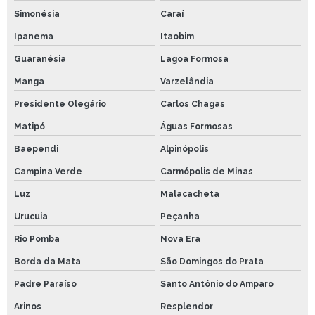
Simonésia
Caraí
Ipanema
Itaobim
Guaranésia
Lagoa Formosa
Manga
Varzelândia
Presidente Olegário
Carlos Chagas
Matipó
Águas Formosas
Baependi
Alpinópolis
Campina Verde
Carmópolis de Minas
Luz
Malacacheta
Urucuia
Peçanha
Rio Pomba
Nova Era
Borda da Mata
São Domingos do Prata
Padre Paraíso
Santo Antônio do Amparo
Arinos
Resplendor