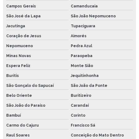
Campos Gerais
Camanducaia
São José da Lapa
São João Nepomuceno
Jacutinga
Tupaciguara
Coração de Jesus
Aimorés
Nepomuceno
Pedra Azul
Minas Novas
Paraopeba
Espera Feliz
Monte Sião
Buritis
Jequitinhonha
São Gonçalo do Sapucaí
São João da Ponte
Belo Oriente
Buritizeiro
São João do Paraíso
Carandaí
Bambuí
Corinto
Carmo do Cajuru
Francisco Sá
Raul Soares
Conceição do Mato Dentro