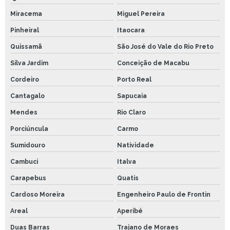
Miracema
Miguel Pereira
Pinheiral
Itaocara
Quissamã
São José do Vale do Rio Preto
Silva Jardim
Conceição de Macabu
Cordeiro
Porto Real
Cantagalo
Sapucaia
Mendes
Rio Claro
Porciúncula
Carmo
Sumidouro
Natividade
Cambuci
Italva
Carapebus
Quatis
Cardoso Moreira
Engenheiro Paulo de Frontin
Areal
Aperibé
Duas Barras
Trajano de Moraes