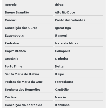
Recreio
Ibiraci
Bueno Brandão
Alto Rio Doce
Coroaci
Ponto dos Volantes
Conceição dos Ouros
Igaratinga
Eugenópolis
Itamogi
Pedralva
Icaraí de Minas
Capim Branco
Canápolis
Urucânia
Ninheira
Porto Firme
Delta
Santa Maria de Itabira
Itaipé
Pedras de Maria da Cruz
Fervedouro
Senhora dos Remédios
Capitólio
Cristina
Mercês
Conceição da Aparecida
Itabirinha