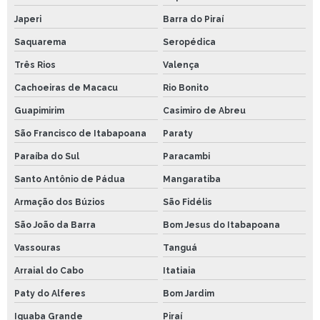
Japeri
Barra do Piraí
Saquarema
Seropédica
Três Rios
Valença
Cachoeiras de Macacu
Rio Bonito
Guapimirim
Casimiro de Abreu
São Francisco de Itabapoana
Paraty
Paraíba do Sul
Paracambi
Santo Antônio de Pádua
Mangaratiba
Armação dos Búzios
São Fidélis
São João da Barra
Bom Jesus do Itabapoana
Vassouras
Tanguá
Arraial do Cabo
Itatiaia
Paty do Alferes
Bom Jardim
Iguaba Grande
Piraí