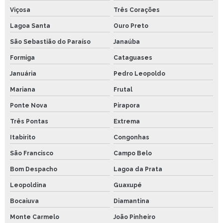
Viçosa
Três Corações
Lagoa Santa
Ouro Preto
São Sebastião do Paraíso
Janaúba
Formiga
Cataguases
Januária
Pedro Leopoldo
Mariana
Frutal
Ponte Nova
Pirapora
Três Pontas
Extrema
Itabirito
Congonhas
São Francisco
Campo Belo
Bom Despacho
Lagoa da Prata
Leopoldina
Guaxupé
Bocaiuva
Diamantina
Monte Carmelo
João Pinheiro