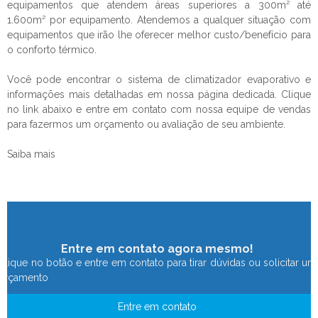
equipamentos que atendem áreas superiores a 300m² até
1.600m² por equipamento. Atendemos a qualquer situação com
equipamentos que irão lhe oferecer melhor custo/benefício para
o conforto térmico.
Você pode encontrar o sistema de
climatizador evaporativo
e
informações mais detalhadas em nossa página dedicada. Clique
no link abaixo e entre em contato com nossa equipe de vendas
para fazermos um orçamento ou avaliação de seu ambiente.
Saiba mais
Entre em contato agora mesmo!
Clique no botão e entre em contato para tirar dúvidas ou solicitar um
orçamento
Entre em contato