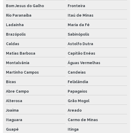
Bom Jesus do Galho
Fronteira
Rio Paranaíba
Itaú de Minas
Ladainha
Maria da Fé
Brazópolis
Sabinópolis
Caldas
Astolfo Dutra
Matias Barbosa
Capitão Enéas
Montalvânia
Águas Vermelhas
Martinho Campos
Candeias
Bicas
Felixlândia
Abre Campo
Papagaios
Alterosa
Grão Mogol
Joaíma
Areado
Itaguara
Carmo de Minas
Guapé
Itinga