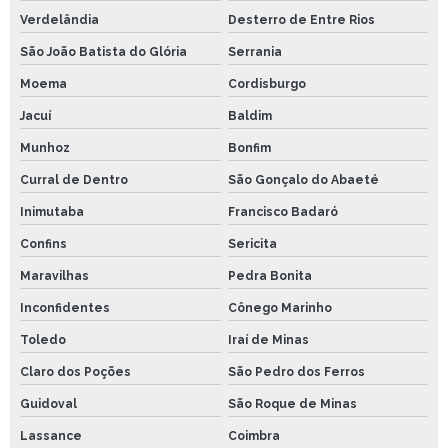
Verdelândia
Desterro de Entre Rios
São João Batista do Glória
Serrania
Moema
Cordisburgo
Jacuí
Baldim
Munhoz
Bonfim
Curral de Dentro
São Gonçalo do Abaeté
Inimutaba
Francisco Badaró
Confins
Sericita
Maravilhas
Pedra Bonita
Inconfidentes
Cônego Marinho
Toledo
Iraí de Minas
Claro dos Poções
São Pedro dos Ferros
Guidoval
São Roque de Minas
Lassance
Coimbra