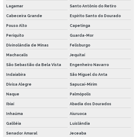
Lagamar
Santo Antônio do Retiro
Cabeceira Grande
Espírito Santo do Dourado
Pouso Alto
Capetinga
Periquito
Guarda-Mor
Divinolândia de Minas
Felisburgo
Machacalis
Jequitaí
São Sebastião da Bela Vista
Engenheiro Navarro
Indaiabira
São Miguel do Anta
Divisa Alegre
Sapucaí-Mirim
Naque
Palmópolis
Ibiaí
Abadia dos Dourados
Inhaúma
Aiuruoca
Galiléia
Luislândia
Senador Amaral
Jeceaba