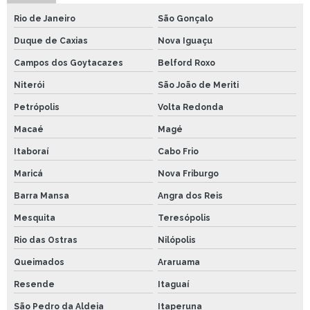
Rio de Janeiro
São Gonçalo
Duque de Caxias
Nova Iguaçu
Campos dos Goytacazes
Belford Roxo
Niterói
São João de Meriti
Petrópolis
Volta Redonda
Macaé
Magé
Itaboraí
Cabo Frio
Maricá
Nova Friburgo
Barra Mansa
Angra dos Reis
Mesquita
Teresópolis
Rio das Ostras
Nilópolis
Queimados
Araruama
Resende
Itaguaí
São Pedro da Aldeia
Itaperuna